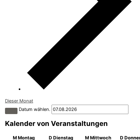
Dieser Monat
Datum wählen.
Kalender von Veranstaltungen
M
Montag
D
Dienstag
M
Mittwoch
D
Donne